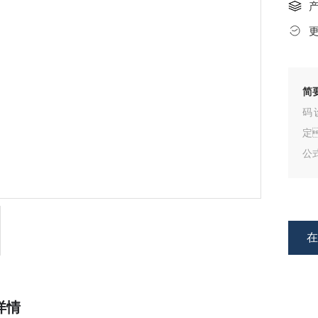
产
更
简
码
定
公
水
详情