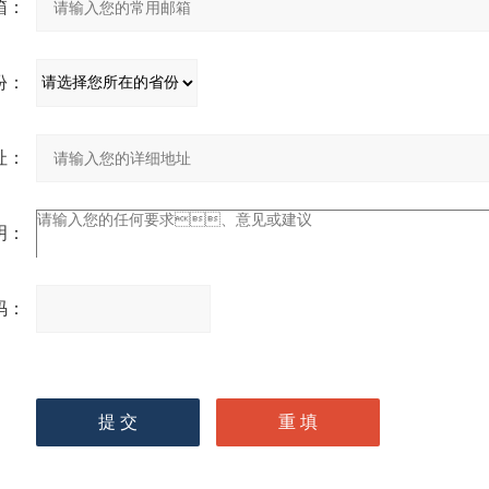
：
：
：
：
：
请
输入计算结果（填写阿拉
伯数字），如：三加四=7