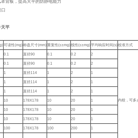
罩背板，提高天平的防静电能力
接口
子天平
：
g)
可读性(mg)
称盘尺寸(mm)
重复性(≤±mg)
线性(≤±mg)
平均响应时间(s)
校准方式
0.1
直径
90
0.1
0.2
2
0.1
直径90
0.1
0.2
2
1
直径114
1
2
1
1
直径114
1
2
1
1
直径114
1
2
1
内校，可
10
178X178
10
20
1
10
178X178
10
20
1
10
178X178
10
20
1
100
178X178
100
200
1