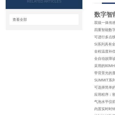
RELATED ARTICLES
数字智
查看全部
双级一体传
四重智能数
可进行多点
SI系列具有
全程温度补
全自动故障诊
采用的80MH
带背景光的
SUMMIT系
可选择简单的
应用程序：密
气泡水平仪前
内置实时时钟